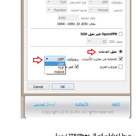
ضبط إعدادات اتصال L2TP/IPsec يدويا