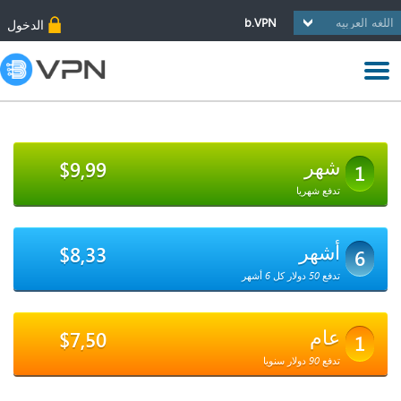
b.VPN
الدخول
شهر
$9,99
1
تدفع شهريا
أشهر
$8,33
6
تدفع 50 دولار كل 6 أشهر
عام
$7,50
1
تدفع 90 دولار سنويا