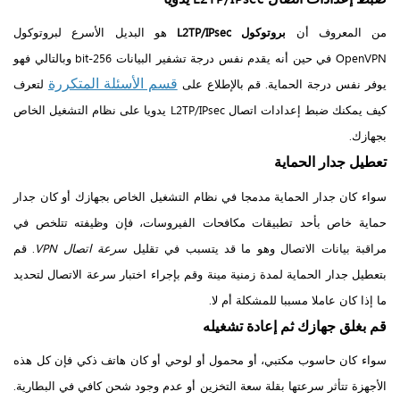
من المعروف أن
بروتوكول L2TP/IPsec
هو البديل الأسرع لبروتوكول
OpenVPN في حين أنه يقدم نفس درجة تشفير البيانات 256-bit وبالتالي فهو
قسم الأسئلة المتكررة
يوفر نفس درجة الحماية. قم بالإطلاع على
لتعرف
كيف يمكنك ضبط إعدادات اتصال L2TP/IPsec يدويا على نظام التشغيل الخاص
بجهازك.
تعطيل جدار الحماية
سواء كان جدار الحماية مدمجا في نظام التشغيل الخاص بجهازك أو كان جدار
حماية خاص بأحد تطبيقات مكافحات الفيروسات، فإن وظيفته تتلخص في
مراقبة بيانات الاتصال وهو ما قد يتسبب في تقليل
سرعة اتصال VPN
. قم
بتعطيل جدار الحماية لمدة زمنية مينة وقم بإجراء اختبار سرعة الاتصال لتحديد
ما إذا كان عاملا مسببا للمشكلة أم لا.
قم بغلق جهازك ثم إعادة تشغيله
سواء كان حاسوب مكتبي، أو محمول أو لوحي أو كان هاتف ذكي فإن كل هذه
الأجهزة تتأثر سرعتها بقلة سعة التخزين أو عدم وجود شحن كافي في البطارية.