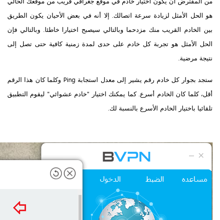
من المفترض أن يكون اختيار خادم في موقع جغرافي قريب من موقعك الحالي
هو الحل الأمثل لزيادة سرعة اتصالك. إلا أنه في بعض الأحيان يكون الطريق
بين الخادم القريب منك مزدحما وبالتالي سيصبح اختيارا خاطئا. وبالتالي فإن
الحل الأمثل هو تجربة كل خادم على حدى لمدة زمنية كافية حتى تصل إلى
نتيجة مرضية.
ستجد بجوار كل خادم رقم يشير إلى معدل استجابة Ping وكلما كان هذا الرقم
أقل، كلما كان الخادم أسرع. كما يمكنك اختيار "خادم عشوائي" ليقوم التطبيق
تلقائيا باختيار الخادم الأسرع بالنسبة لك.