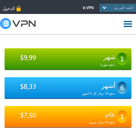
b.VPN
الدخول
شهر
$9,99
1
تدفع شهريا
أشهر
$8,33
6
تدفع 50 دولار كل 6 أشهر
عام
$7,50
1
تدفع 90 دولار سنويا